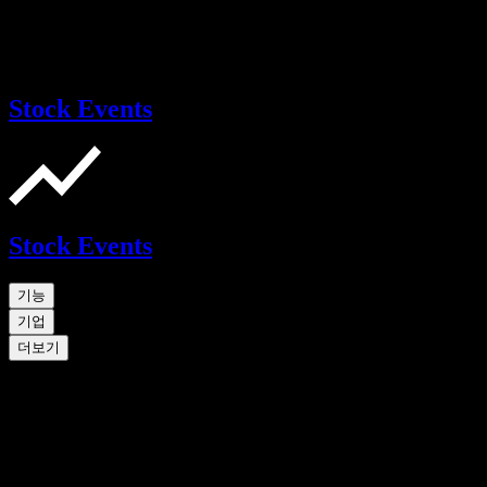
Stock Events
Stock Events
기능
기업
더보기