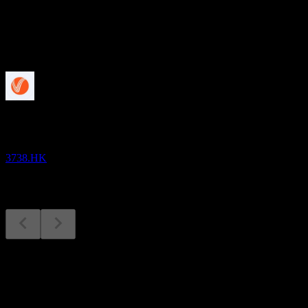
배당
-
예정
실적
2
SEP
Vobile Group Limited
3738.HK
실적
2
Sep
예상