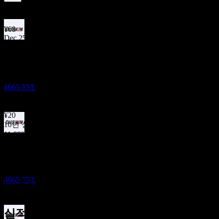
1.27
%
배당수익률
Jun 26
¥68
Dec 25
배당금 지급
¥50
8
Jun 25
DEC
DuskinLtd
¥62
Dec 24
감소됨
4665.TSE
¥50
Jun 24
¥20
10년 성장
11.89%
배당락
5년 성장
30
19.73%
MAR
27
3년 성장
DuskinLtd
14.01%
증가
4665.TSE
1년 성장
9.82%
실적