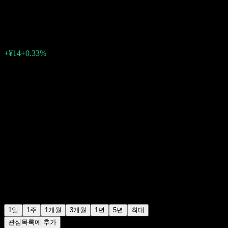
¥4,318
27
+¥14
+0.33%
06:20 오늘
1일
1주
1개월
3개월
1년
5년
최대
관심목록에 추가