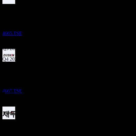
배당락
10
Aug
예상
29
Q4 2024
SEP
27
DuskinLtd
Q1 2025
추정
4665.TSE
Q2 2025
Q3 2025
Q4 2025
배당금 지급
Q1 2026
8
DEC
27
다음
예상 EPS
DuskinLtd
15.15
해당 없음
추정
4665.TSE
41.28
실제 EPS
67.4
해당 없음
93.53
재무정보
배당락
4.67%
이익률
30
MAR
28
수익성 있음