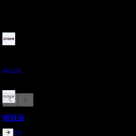
배당
55
예정
실적
10
AUG
DuskinLtd
4665.TSE
배당락
29
배당금
SEP
DuskinLtd
감소됨
4665.TSE