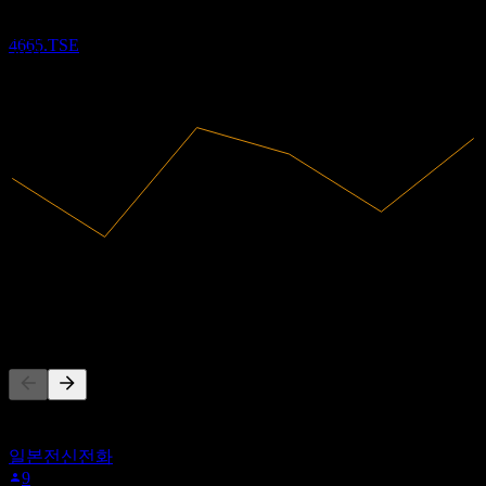
DuskinLtd
2019
추정
2020
4665.TSE
2021
2022
2023
2024
188.79B
매출
8.81B
순이익
다른 사람들이 팔로우
이 목록은 4665.TSE을(를) 팔로우하는 Stock Events 사용자들
의 관심목록을 기반으로 합니다. 투자 권고가 아닙니다.
일본전신전화
9