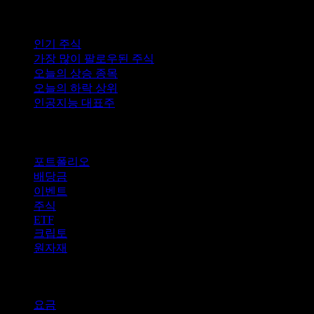
컬렉션
인기 주식
가장 많이 팔로우된 주식
오늘의 상승 종목
오늘의 하락 상위
인공지능 대표주
기능
포트폴리오
배당금
이벤트
주식
ETF
크립토
원자재
company
요금