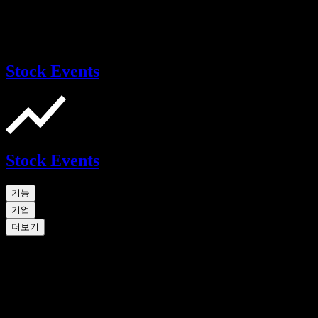
Stock Events
Stock Events
기능
기업
더보기