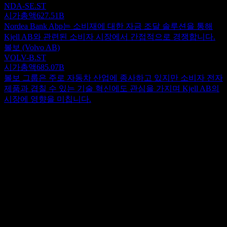
NDA-SE.ST
시가총액
627.51B
Nordea Bank Abp는 소비재에 대한 자금 조달 솔루션을 통해
Kjell AB와 관련된 소비자 시장에서 간접적으로 경쟁합니다.
볼보 (Volvo AB)
VOLV-B.ST
시가총액
685.07B
볼보 그룹은 주로 자동차 산업에 종사하고 있지만 소비자 전자
제품과 겹칠 수 있는 기술 혁신에도 관심을 가지며 Kjell AB의
시장에 영향을 미칩니다.
정보
Kjell Group AB는 스웨덴, 덴마크, 노르웨이에서 다양한 가전
제품 액세서리 판매 사업을 전개하고 있습니다. 또한 설치, 자
문 및 기술 지원 서비스를 제공합니다. 이 회사는 자체 매장, 리
Show more...
셀러 플랫폼, 소싱 기업, 자체 브랜드, 유통 파트너 및 온라인
CEO
채널을 통해 제품을 판매합니다. Kjell Group AB는 1988년에
Ms. Sandra Gadd
설립되었으며 스웨덴 말뫼에 본사를 두고 있습니다.
직원
1250
국가