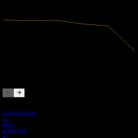
2023
2024
2025
217.15M
매출
-35.15M
순이익
다른 사람들이 팔로우
이 목록은 4HE0.MU을(를) 팔로우하는 Stock Events 사용자들
의 관심목록을 기반으로 합니다. 투자 권고가 아닙니다.
마이크로소프트
2
MSFT
리얼티인컴
2