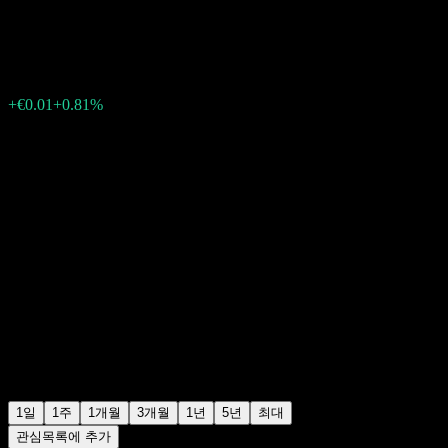
€1.2500
4
+€0.01
+0.81%
06:09 오늘
1일
1주
1개월
3개월
1년
5년
최대
관심목록에 추가