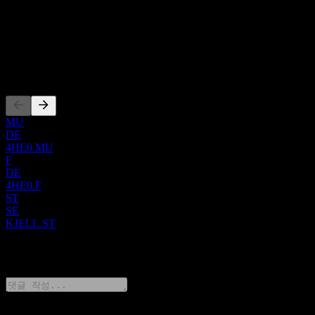
스웨덴
ISIN
SE0028354936
상장
MU
DE
4HE0.MU
F
DE
4HE0.F
ST
SE
KJELL.ST
0 Comments