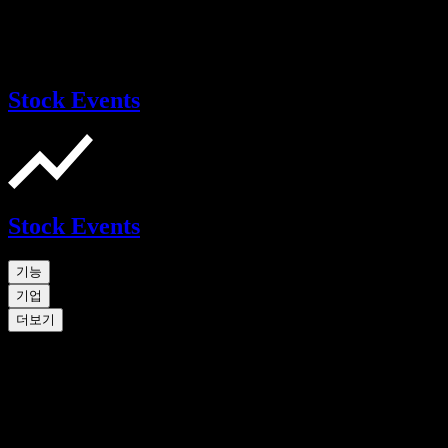
Stock Events
Stock Events
기능
기업
더보기