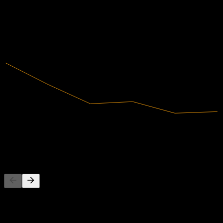
수익성 있음
2020
2021
2022
2023
2024
2025
6.89B
매출
969.06M
순이익
경쟁사
이 목록은 최근 시장 이벤트를 기반으로 한 분석입니다. 투자
권고가 아닙니다.