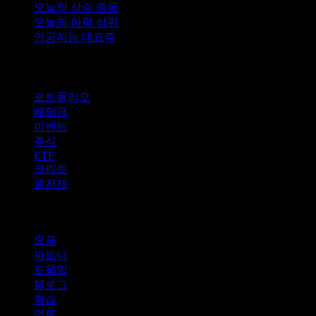
오늘의 상승 종목
오늘의 하락 상위
인공지능 대표주
기능
포트폴리오
배당금
이벤트
주식
ETF
크립토
원자재
company
요금
파트너
도움말
블로그
학습
언론