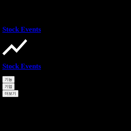
Stock Events
Stock Events
기능
기업
더보기