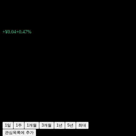
¥8.59
0
+¥0.04
+0.47%
07:00 오늘
1일
1주
1개월
3개월
1년
5년
최대
관심목록에 추가