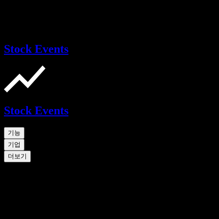
Stock Events
Stock Events
기능
기업
더보기