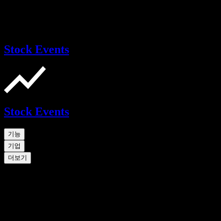
Stock Events
Stock Events
기능
기업
더보기