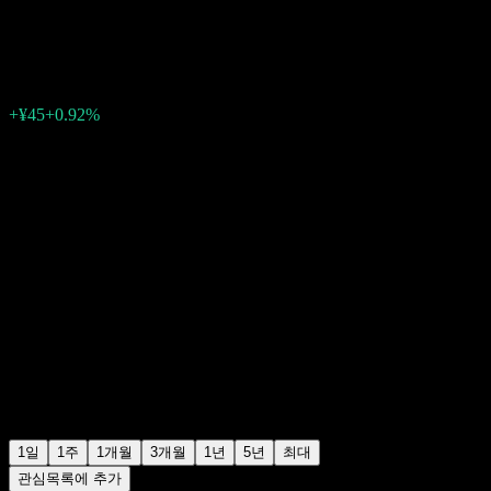
¥4,945
1
+¥45
+0.92%
06:30 오늘
1일
1주
1개월
3개월
1년
5년
최대
관심목록에 추가