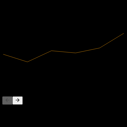
2019
2020
2021
2022
2023
2024
40.74B
매출
5.23B
순이익
경쟁사
이 목록은 최근 시장 이벤트를 기반으로 한 분석입니다. 투자
권고가 아닙니다.
정보