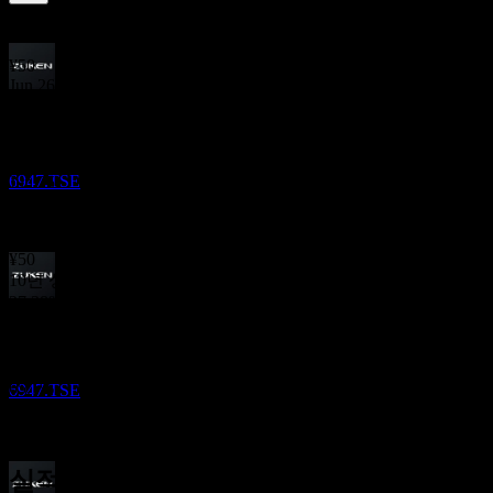
3.06
%
배당수익률
Jun 26
¥50
Jun 26
실적
¥100
9
Dec 25
NOV
Zuken
¥50
6947.TSE
Jun 25
¥50
Dec 24
¥50
10년 성장
27.38%
배당락
5년 성장
30
48.65%
MAR
27
3년 성장
Zuken
65.1%
6947.TSE
1년 성장
125%
실적