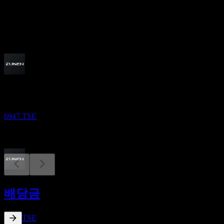
배당
151.38
예정
실적
6
AUG
Zuken
6947.TSE
배당락
29
배당금
SEP
Zuken
감소됨
6947.TSE