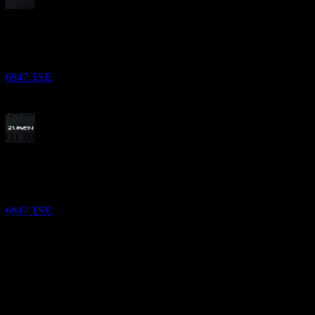
배당락
9
Nov
예상
29
Q1 2025
SEP
27
Zuken
Q2 2025
추정
6947.TSE
Q3 2025
Q4 2025
Q1 2026
배당락
다음
30
MAR
28
다음
예상 EPS
Zuken
33.13
해당 없음
추정
61.18
6947.TSE
89.23
실제 EPS
117.28
해당 없음
재무정보
12.83%
이익률
수익성 있음