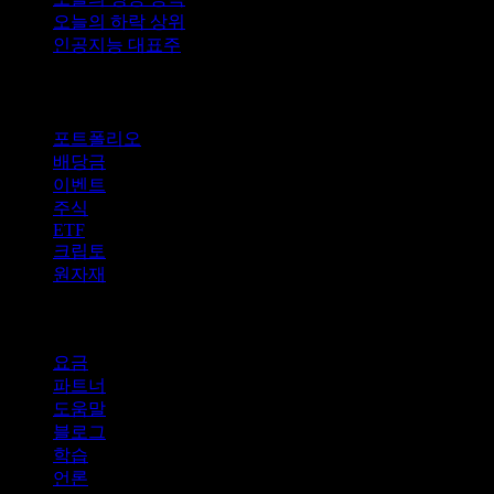
오늘의 하락 상위
인공지능 대표주
기능
포트폴리오
배당금
이벤트
주식
ETF
크립토
원자재
company
요금
파트너
도움말
블로그
학습
언론