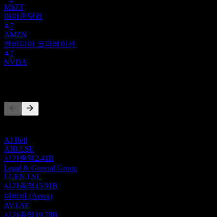
MSFT
아마존닷컴
7
AMZN
엔비디아 코퍼레이션
7
NVDA
경쟁사
이 목록은 최근 시장 이벤트를 기반으로 한 분석입니다. 투자
권고가 아닙니다.
AJ Bell
AJB.LSE
시가총액
2.41B
Legal & General Group
LGEN.LSE
시가총액
15.91B
아비바 (Aviva)
AV.LSE
시가총액
19.78B