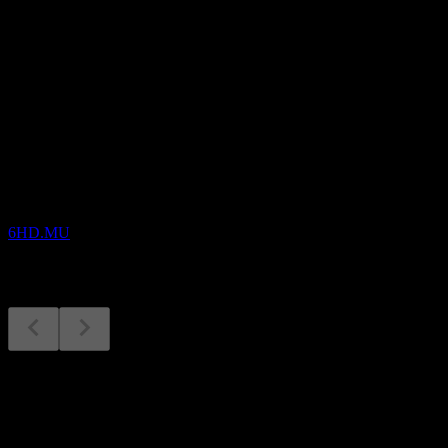
배당
-
예정
실적
13
AUG
PensionBee Group
6HD.MU
실적
13
Aug
예상