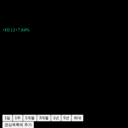
€1.6500
42
+€0.12
+7.84%
06:09 오늘
1일
1주
1개월
3개월
1년
5년
최대
관심목록에 추가