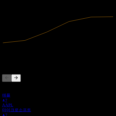
2023
2024
2025
49.19M
매출
-3.36M
순이익
다른 사람들이 팔로우
이 목록은 6HD.MU을(를) 팔로우하는 Stock Events 사용자들의
관심목록을 기반으로 합니다. 투자 권고가 아닙니다.
애플
7
AAPL
마이크로소프트
7