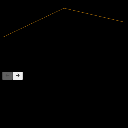
2025
1.57B
매출
102.79M
순이익
경쟁사
이 목록은 최근 시장 이벤트를 기반으로 한 분석입니다. 투자
권고가 아닙니다.
정보
Show more...
CEO
ISIN