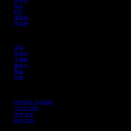
주식
ETF
크립토
원자재
company
요금
파트너
도움말
블로그
학습
언론
법적 고지
개인정보 처리방침
서비스 약관
면책 고지
법적 고지