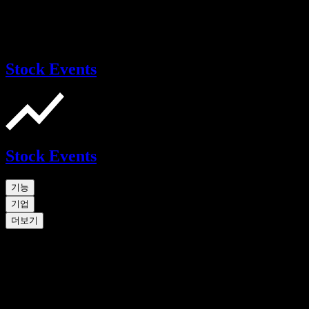
Stock Events
Stock Events
기능
기업
더보기