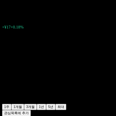
¥9,638
0
+¥17
+0.18%
지난주
1주
1개월
3개월
1년
5년
최대
관심목록에 추가