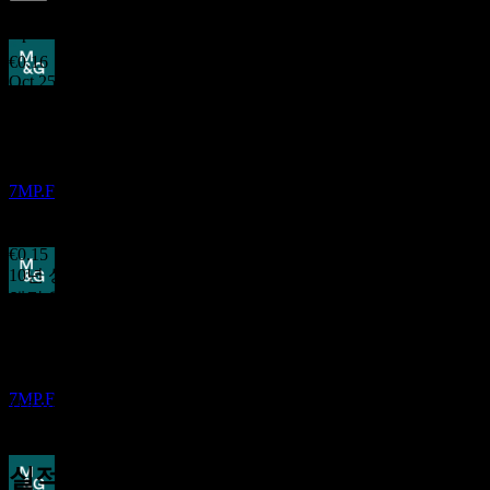
5.48
%
배당수익률
Apr 26
€0.16
Oct 25
배당금 지급
€0.08
16
May 25
OCT
M&G
€0.16
Oct 24
추정
7MP.F
€0.08
May 24
€0.15
10년 성장
해당 없음
배당락
5년 성장
19
2.35%
MAR
27
3년 성장
M&G
1.53%
추정
7MP.F
1년 성장
0.19%
실적