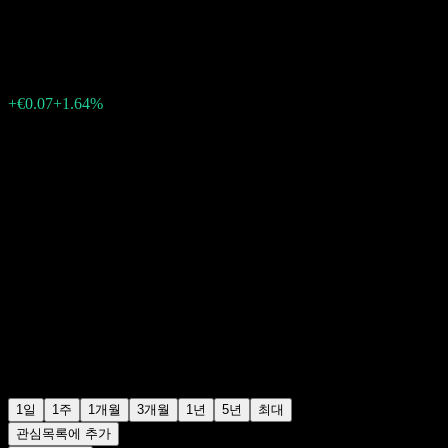
€4.33
6131
+€0.07
+1.64%
Friday 09:27
1일
1주
1개월
3개월
1년
5년
최대
관심목록에 추가