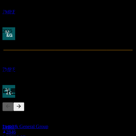
M&G
2020
추정
2021
7MP.F
2022
2023
2024
2025
배당락
20
MAR
28
M&G
추정
7MP.F
0
매출
350.71M
순이익
다른 사람들이 팔로우
배당금 지급
28
APR
28
이 목록은 7MP.F을(를) 팔로우하는 Stock Events 사용자들의 관
M&G
심목록을 기반으로 합니다. 투자 권고가 아닙니다.
추정
Legal & General Group
7MP.F
2846