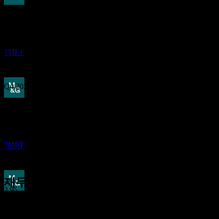
배당금 지급
12
Aug
예상
30
Q4 2023
APR
27
M&G
추정
Q1 2024
7MP.F
Q2 2024
Q4 2024
배당락
Q2 2025
13
SEP
27
예상 EPS
M&G
Q4 2025
추정
13.4470019754
7MP.F
실제 EPS
해당 없음
다음
재무정보
-2.5
2.95
배당금 지급
8.41
-
이익률
15
13.86
OCT
27
수익성 있음