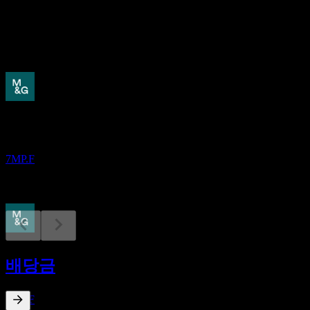
배당
0.24
예정
실적
12
AUG
M&G
7MP.F
배당락
11
배당금
SEP
M&G
추정
7MP.F