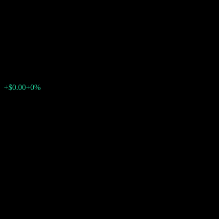
Uncapped ATM Digital Barrier
Note AACDIXX
$11.11
0
+$0.00
+0%
지난주