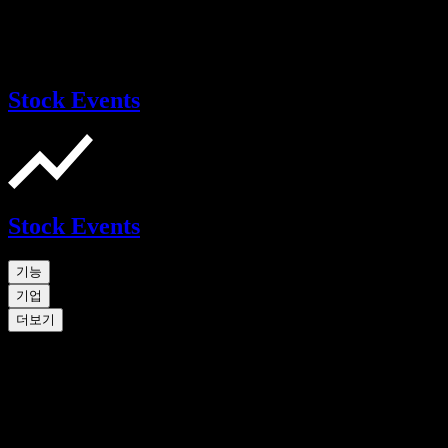
Stock Events
Stock Events
기능
기업
더보기