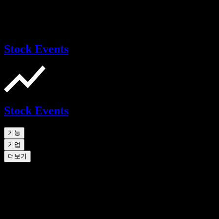
Stock Events
Stock Events
기능
기업
더보기