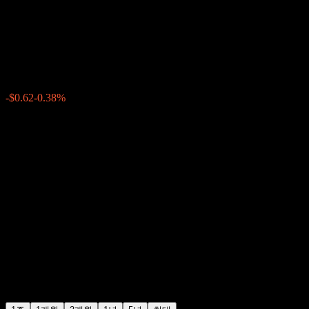
Buffer Note AAHEGXX
$161.41
0
-$0.62
-0.38%
지난주