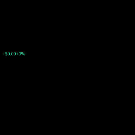
Contingent Interest Worst Of
Barrier Note AAHQWXX
$102.46
0
+$0.00
+0%
지난주