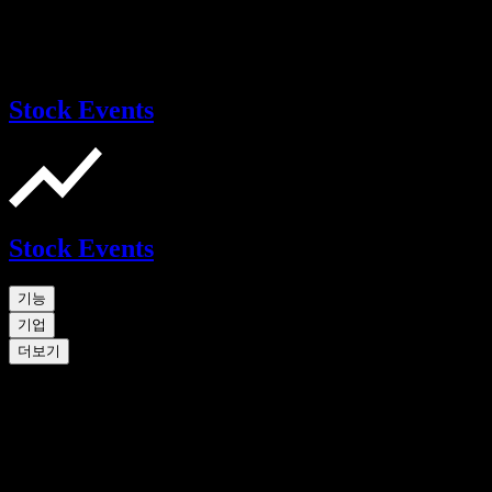
Stock Events
Stock Events
기능
기업
더보기