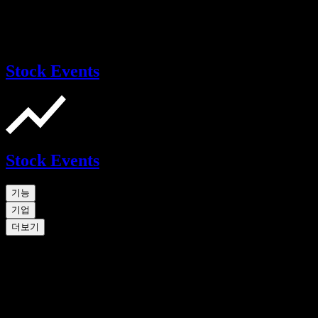
Stock Events
Stock Events
기능
기업
더보기