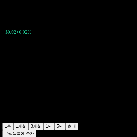
$121.91
0
+$0.02
+0.02%
지난주
1주
1개월
3개월
1년
5년
최대
관심목록에 추가