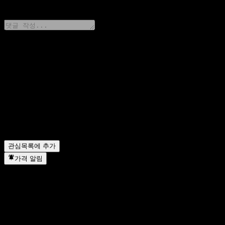
0 Comments
생각을 공유하기
FAQ
오늘 GS Finance Capped Point to Point Fully Principally
GS Finance Capped Point to Point Fully Principally P
GS Finance Capped Point to Point Fully Principally Pr
GS Finance Capped Point to Point Fully Principally P
관심목록에 추가
가격 알림