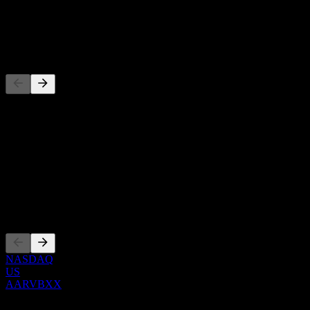
배당
-
경쟁사
이 목록은 최근 시장 이벤트를 기반으로 한 분석입니다. 투자 
정보
Show more...
CEO
상장
NASDAQ
US
AARVBXX