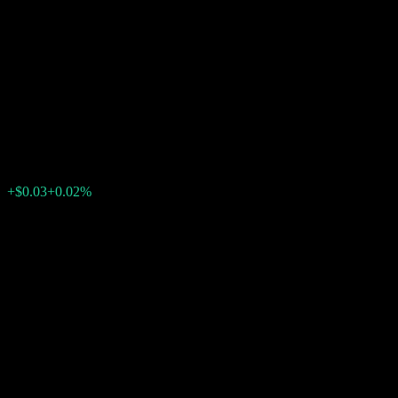
Company LLC Capped Point
to Point Buffer Note
AAXAMXX
$121.89
0
+$0.03
+0.02%
지난주