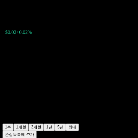
$99.47
0
+$0.02
+0.02%
지난주
1주
1개월
3개월
1년
5년
최대
관심목록에 추가