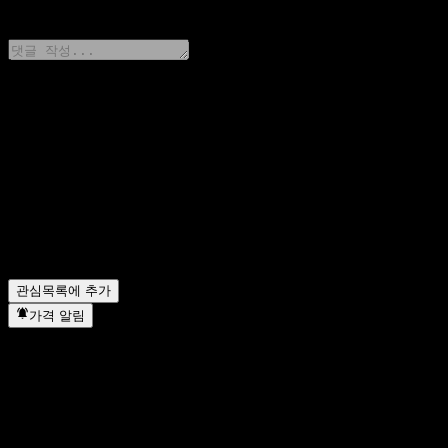
0 Comments
생각을 공유하기
FAQ
오늘 Morgan Stanley Finance LLC Contingent Interest Wor
Morgan Stanley Finance LLC Contingent Interest Worst
Morgan Stanley Finance LLC Contingent Interest Worst 
Morgan Stanley Finance LLC Contingent Interest Worst
관심목록에 추가
가격 알림