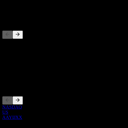
배당
-
경쟁사
이 목록은 최근 시장 이벤트를 기반으로 한 분석입니다. 투자 
정보
Show more...
CEO
상장
NASDAQ
US
AAYIJXX