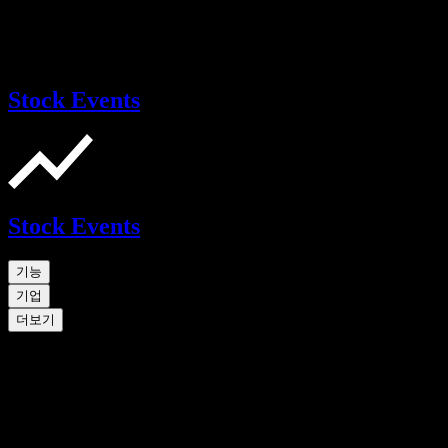
Stock Events
Stock Events
기능
기업
더보기