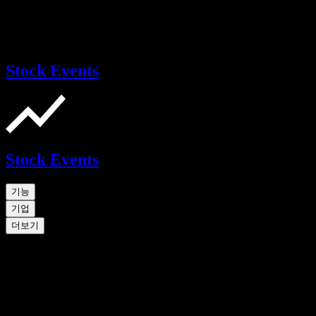
Stock Events
Stock Events
기능
기업
더보기