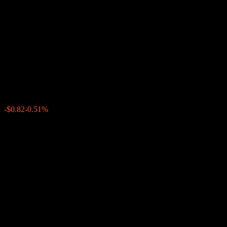
Company LLC Point to Point
Worst Of Barrier Note
ABFICXX
$160.02
0
-$0.82
-0.51%
지난주