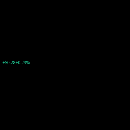
Company LLC Autocallable
Contingent Interest Barrier
Note ABMCIXX
$96.30
0
+$0.28
+0.29%
지난주