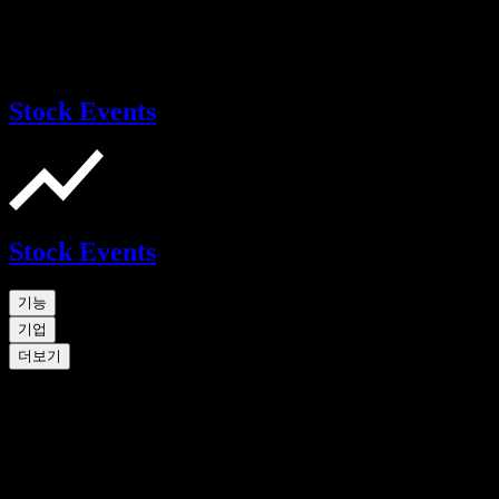
Stock Events
Stock Events
기능
기업
더보기