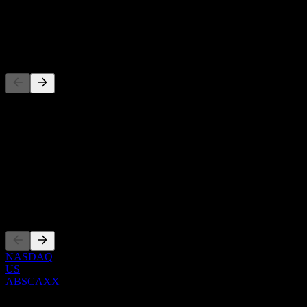
배당
-
경쟁사
이 목록은 최근 시장 이벤트를 기반으로 한 분석입니다. 투자 
정보
Show more...
CEO
상장
NASDAQ
US
ABSCAXX