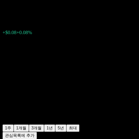
$99.32
0
+$0.08
+0.08%
지난주
1주
1개월
3개월
1년
5년
최대
관심목록에 추가