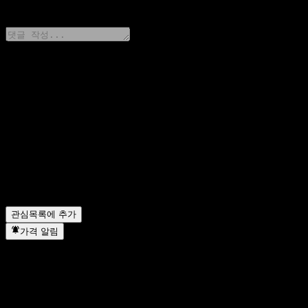
0 Comments
생각을 공유하기
FAQ
오늘 HSBC USA Autocallable Contingent Interest Worst 
HSBC USA Autocallable Contingent Interest Worst Of 
HSBC USA Autocallable Contingent Interest Worst Of B
HSBC USA Autocallable Contingent Interest Worst Of 
HSBC USA Autocallable Contingent Interest Worst Of
관심목록에 추가
가격 알림