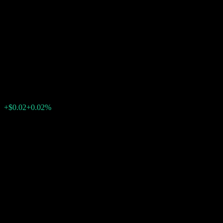
Callable Contingent Interest
Worst Of Barrier Note
ABTYTXX
$98.96
0
+$0.02
+0.02%
지난주