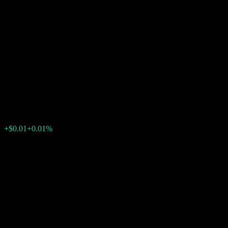
Autocallable Contingent
Interest Worst Of Buffer Note
With Coupon Memory
ABVOVXX
$99.42
0
+$0.01
+0.01%
지난주