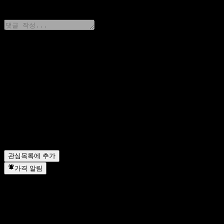
0 Comments
생각을 공유하기
FAQ
오늘 UBS London Branch Autocallable Contingent Interes
UBS London Branch Autocallable Contingent Interest 
UBS London Branch Autocallable Contingent Interest B
UBS London Branch Autocallable Contingent Interest 
UBS London Branch Autocallable Contingent Interest
관심목록에 추가
가격 알림