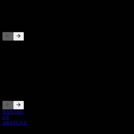
배당
-
경쟁사
이 목록은 최근 시장 이벤트를 기반으로 한 분석입니다. 투자 
정보
Show more...
CEO
상장
NASDAQ
US
ABXTGXX