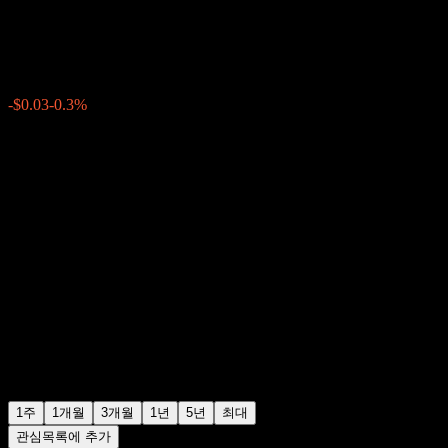
$9.81
0
-$0.03
-0.3%
지난주
1주
1개월
3개월
1년
5년
최대
관심목록에 추가