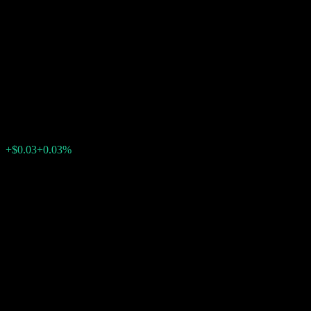
Company LLC Autocallable
Contingent Interest Barrier
Note ABZLGXX
$100.48
0
+$0.03
+0.03%
지난주