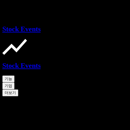
Stock Events
Stock Events
기능
기업
더보기