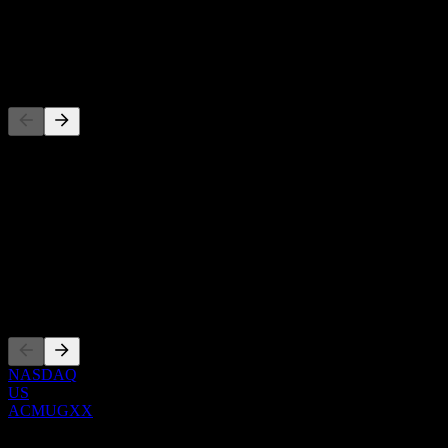
배당
-
경쟁사
이 목록은 최근 시장 이벤트를 기반으로 한 분석입니다. 투자 
정보
Show more...
CEO
상장
NASDAQ
US
ACMUGXX