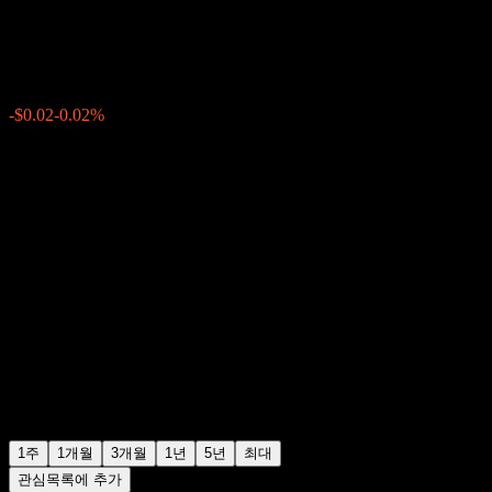
$97.96
0
-$0.02
-0.02%
지난주
1주
1개월
3개월
1년
5년
최대
관심목록에 추가