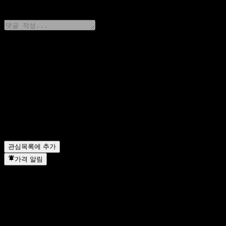
0 Comments
생각을 공유하기
FAQ
오늘 Goldman Sachs Bank USA ATM Digital CD ACMU
Goldman Sachs Bank USA ATM Digital CD ACMUGX
Goldman Sachs Bank USA ATM Digital CD ACMUGXX
Goldman Sachs Bank USA ATM Digital CD ACMUGX
관심목록에 추가
가격 알림