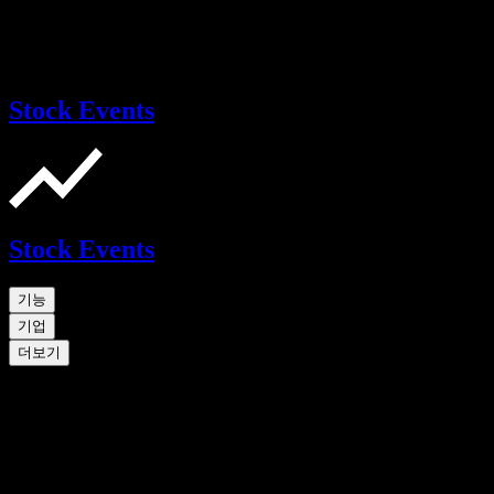
Stock Events
Stock Events
기능
기업
더보기