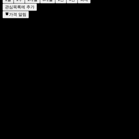
관심목록에 추가
가격 알림
통계
일일 최고가
21.5
일일 최저가
21.5
52주 최고가
24
52주 최저
18.3
거래량
421
평균 거래량
-
시가총액
0
PER
9.59