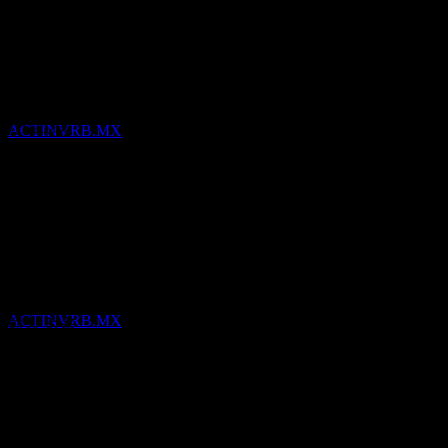
실적
배당락
21
Jul
예상
8
Q3 2024
APR
27
Q4 2024
Corporacion Actinver.B. De C.V
Q1 2025
ACTINVRB.MX
Q2 2025
Q3 2025
Q1 2026
Q2 2026
999
333
배당금 지급
-333
9
-999
APR
27
예상 EPS
Corporacion Actinver.B. De C.V
ACTINVRB.MX
해당 없음
실제 EPS
해당 없음
다른 사람들이 팔로우
배당락