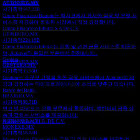
ACTINVRB.MX
GFNORTEO.MX
시가총액
447.22B
Grupo Financiero Banorte는 멕시코에서 유사한 금융 및 은행 서
비스를 제공하며 동일한 시장에서 직접 경쟁합니다.
Grupo Financiero Inbursa S A De C V
GFINBURO.MX
배당금 지급
시가총액
224.18B
8
Grupo Financiero Inbursa는 은행 및 관련 금융 서비스를 제공하
OCT
27
Corporacion Actinver.B. De C.V
며, Actinver와 동일한 부문에서 경쟁합니다.
추정
Gentera
ACTINVRB.MX
GENTERA.MX
시가총액
35.56B
Gentera는 소규모 고객을 위한 금융 서비스에서 Actinver의 제
공과 경쟁하는 마이크로파이낸스에 초점을 맞추고 있습니다.
Banco del Bajio.
배당락
BBAJIOO.MX
10
시가총액
80.71B
JAN
28
반코 델 바히오는 은행 부문에서 활동하며, 액틴버의 금융 상
Corporacion Actinver.B. De C.V
품과 겹치는 서비스를 제공합니다.
추정
Holding Monex.P.I.B. DE C.V.
ACTINVRB.MX
MONEXB.MX
시가총액
18.04B
Monex Grupo Financiero는 금융 및 외환 서비스를 제공하며,