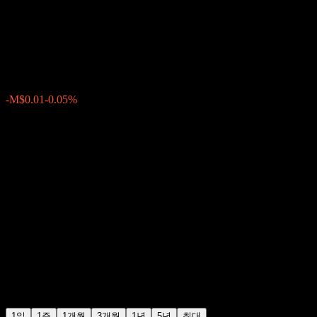
C.V
M$21.50
9
-M$0.01
-0.05%
Friday 17:44
1일
1주
1개월
3개월
1년
5년
최대