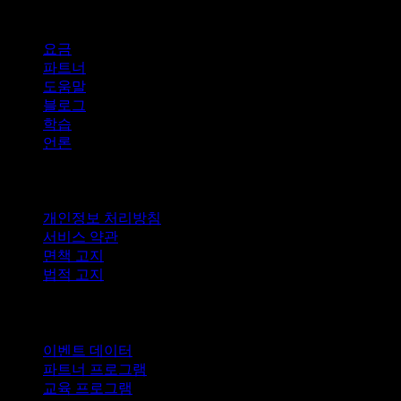
company
요금
파트너
도움말
블로그
학습
언론
법적 고지
개인정보 처리방침
서비스 약관
면책 고지
법적 고지
비즈니스용
이벤트 데이터
파트너 프로그램
교육 프로그램