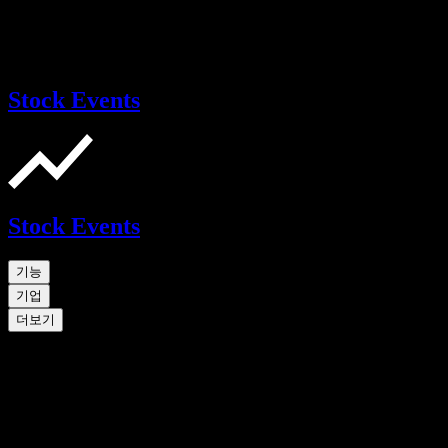
Stock Events
Stock Events
기능
기업
더보기