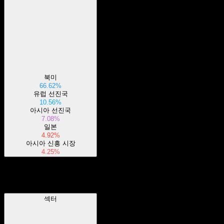
북미
66.62%
유럽 선진국
10.56%
아시아 선진국
7.08%
일본
4.92%
아시아 신흥 시장
4.25%
섹터
섹터