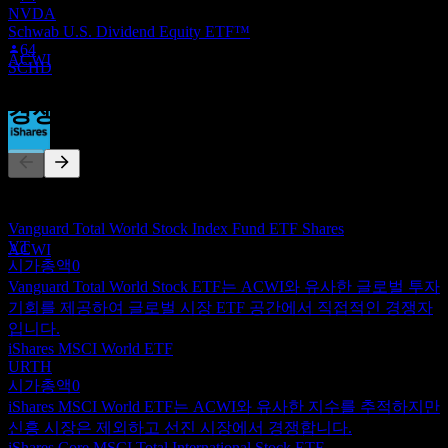
JUN
28
NVDA
iShares MSCI ACWI ETF
Schwab U.S. Dividend Equity ETF™
추정
64
ACWI
SCHD
경쟁사
배당금 지급
16
이 목록은 최근 시장 이벤트를 기반으로 한 분석입니다. 투자
JUN
28
권고가 아닙니다.
iShares MSCI ACWI ETF
Vanguard Total World Stock Index Fund ETF Shares
추정
VT
ACWI
시가총액
0
Vanguard Total World Stock ETF는 ACWI와 유사한 글로벌 투자
기회를 제공하여 글로벌 시장 ETF 공간에서 직접적인 경쟁자
입니다.
iShares MSCI World ETF
URTH
시가총액
0
iShares MSCI World ETF는 ACWI와 유사한 지수를 추적하지만
신흥 시장은 제외하고 선진 시장에서 경쟁합니다.
iShares Core MSCI Total International Stock ETF