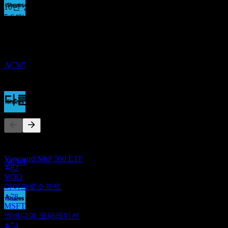
10년 성장
5.64%
배당락
5년 성장
16
5.21%
DEC
27
3년 성장
iShares MSCI ACWI ETF
5.44%
추정
ACWI
1년 성장
2.21%
다른 사람들이 팔로우
배당금 지급
17
DEC
27
이 목록은 ACWI을(를) 팔로우하는 Stock Events 사용자들의 관
iShares MSCI ACWI ETF
심목록을 기반으로 합니다. 투자 권고가 아닙니다.
추정
Vanguard S&P 500 ETF
ACWI
82
VOO
마이크로소프트
78
MSFT
배당락
엔비디아 코퍼레이션
15
74