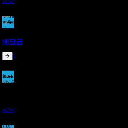
0.32
%
ACWI
0%
1%+
투자를 운용해 주는 펀드 회사에 지불하는 연간 수수료입니다.
비용 비율이 낮을수록 더 좋습니다. 이는 투자 권고가 아닙니
다.
배당락
15
배당금
JUN
27
iShares MSCI ACWI ETF
추정
ACWI
1.39
%
배당수익률
Jun 26
$1.01
Dec 25
배당금 지급
$1.24
18
Jun 25
JUN
27
$0.96
iShares MSCI ACWI ETF
Dec 24
추정
ACWI
$1.07
Jun 24
$0.94