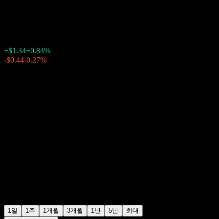
$161.44
574
+$1.34
+0.84%
Friday 20:00
-$0.44
-0.27%
Friday 23:08
장후 거래
1일
1주
1개월
3개월
1년
5년
최대