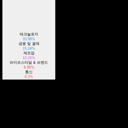
테크놀로지
33.88%
금융 및 결제
15.24%
제조업
10.26%
라이프스타일 & 브랜드
8.85%
통신
8.3%
정보
iShares MSCI ACWI ETF는 BlackRock, Inc.가 출시한 상장지수
펀드(ETF)입니다. BlackRock Fund Advisors가 운용하며, 전 세
계 지역의 공모 주식 시장에 투자합니다. 이 펀드는 다양한 섹
Show more...
터에서 활동하는 기업의 주식에 투자하며, 다양한 시가총액을
CEO
가진 기업의 성장주 및 가치주에 투자합니다. 대표 샘플링 기