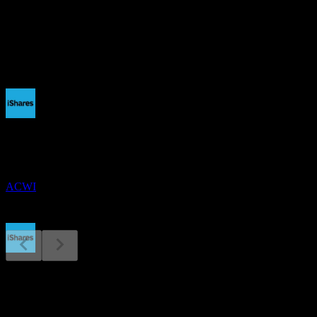
1.39%
배당
2.25
예정
배당락
15
DEC
iShares MSCI ACWI ETF
추정
ACWI
배당금 지급
18
총보수비율
DEC
iShares MSCI ACWI ETF
추정