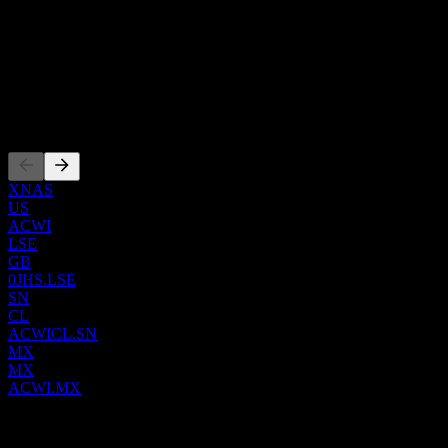
국가
법을 사용하여 MSCI ACWI의 성과를 추종하는 것을 목표로
미국
합니다. iShares MSCI ACWI ETF는 2008년 3월 26일에 설립되
ISIN
었으며 미국에 본사를 두고 있습니다.
US4642882579
상장
XNAS
US
ACWI
LSE
GB
0JHS.LSE
SN
CL
ACWICL.SN
MX
MX
ACWI.MX
0 Comments