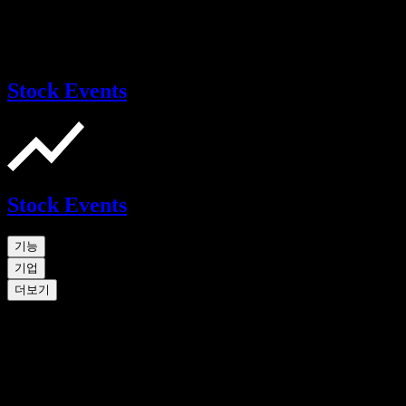
Stock Events
Stock Events
기능
기업
더보기