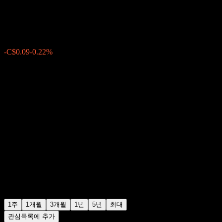
C$40.58
0
-C$0.09
-0.22%
지난주
1주
1개월
3개월
1년
5년
최대
관심목록에 추가