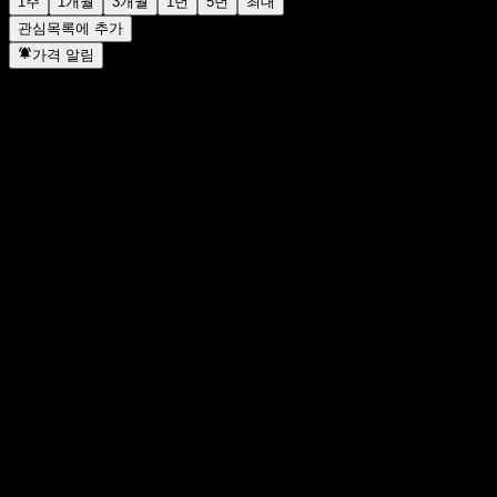
1주
1개월
3개월
1년
5년
최대
관심목록에 추가
가격 알림
통계
일일 최고가
-
일일 최저가
-
52주 최고가
11.74
52주 최저
9.59
거래량
-
평균 거래량
-
시가총액
0
PER
-