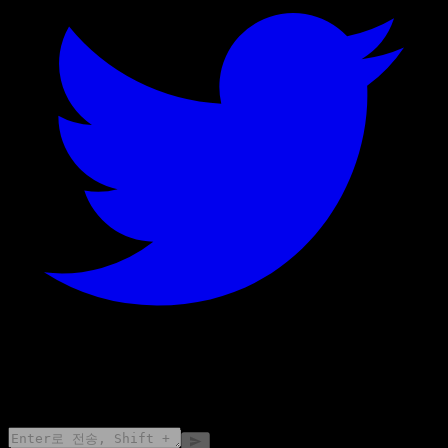
©
2026
Stock Events GmbH