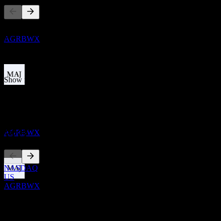
12
JUL
27
Agri Business Opportunity Fund
이 목록은 최근 시장 이벤트를 기반으로 한 분석입니다. 투자
추정
권고가 아닙니다.
AGRBWX
정보
Show more...
CEO
배당금 지급
국가
23
미국
JUL
27
Agri Business Opportunity Fund
추정
상장
AGRBWX
NASDAQ
US
배당락
AGRBWX
31
DEC
27
0 Comments
Agri Business Opportunity Fund
추정