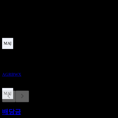
배당수익률
1.04%
배당
0.12
예정
배당락
31
DEC
Agri Business Opportunity Fund
추정
AGRBWX
배당금 지급
8
배당금
JAN
27
Agri Business Opportunity Fund