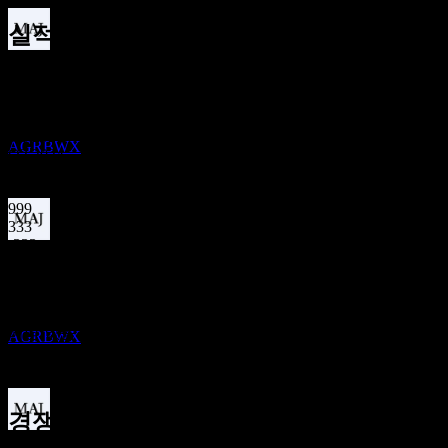
실적
배당락
12
28
Feb
예상
APR
27
Q4 0
Agri Business Opportunity Fund
Q4 2023
추정
Q1 2024
AGRBWX
Q2 2024
Q3 2024
Q4 2024
999
333
-333
배당금 지급
-999
23
APR
27
Agri Business Opportunity Fund
예상 EPS
추정
해당 없음
AGRBWX
실제 EPS
해당 없음
경쟁사
배당락