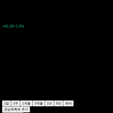
€11.95
273
+€0.28
+2.4%
Friday 19:46
1일
1주
1개월
3개월
1년
5년
최대
관심목록에 추가