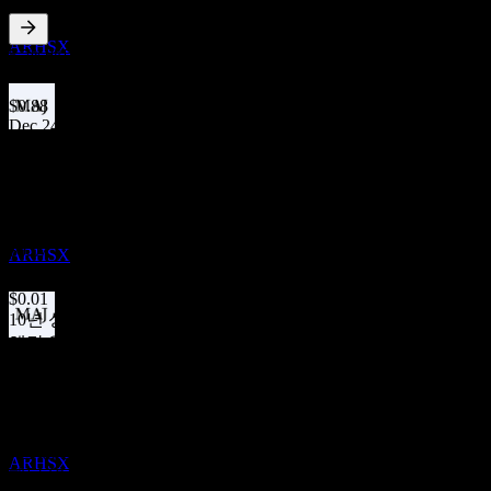
R6
추정
ARHSX
5.7
%
배당수익률
Dec 25
$0.88
Dec 24
배당락
$0.01
20
Dec 24
DEC
27
American Century One Choice 2065 Portfolio
$0.29
R6
Dec 24
추정
$0.07
ARHSX
Dec 23
$0.01
10년 성장
해당 없음
배당금 지급
5년 성장
20
9.08%
DEC
27
3년 성장
American Century One Choice 2065 Portfolio
R6
57.6%
추정
1년 성장
ARHSX
해당 없음