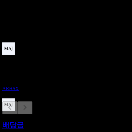
배당수익률
5.7%
배당
0.88
예정
배당락
21
DEC
American Century One Choice 2065 Portfolio
R6
추정
ARHSX
배당금 지급
21
배당금
DEC
American Century One Choice 2065 Portfolio