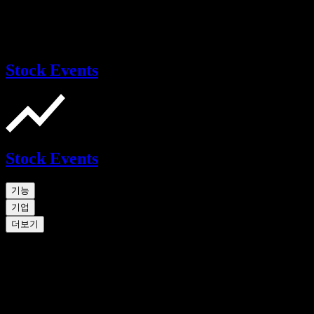
Stock Events
Stock Events
기능
기업
더보기