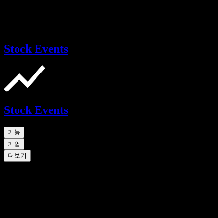
Stock Events
Stock Events
기능
기업
더보기