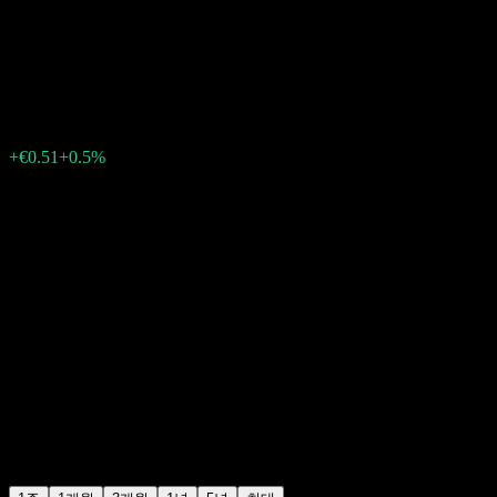
1 EUR R01 VTIA
€102.82
0
+€0.51
+0.5%
지난주