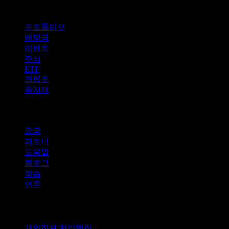
기능
포트폴리오
배당금
이벤트
주식
ETF
크립토
원자재
company
요금
파트너
도움말
블로그
학습
언론
법적 고지
개인정보 처리방침