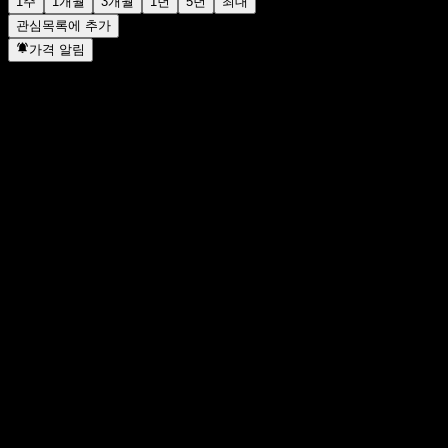
1주
1개월
3개월
1년
5년
최대
관심목록에 추가
가격 알림
통계
일일 최고가
-
일일 최저가
-
52주 최고가
1.1867
52주 최저
1.034
거래량
-
평균 거래량
-
시가총액
0
PER
-