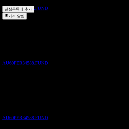
주식 분할을 완료했나요?
▼
추정
AU60PER34588.FUND
관심목록에 추가
가격 알림
배당금 지급
30
SEP
27
Perpetual Implemented RI International Share
Portfolio
추정
AU60PER34588.FUND
배당락
31
DEC
27
Perpetual Implemented RI International Share
Portfolio
추정
AU60PER34588.FUND