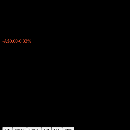
International Share Portfolio
A$1.1310
0
-A$0.00
-0.33%
지난주