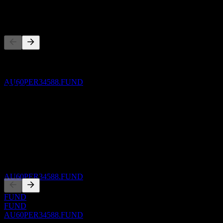
경쟁사
배당락
31
MAR
27
이 목록은 최근 시장 이벤트를 기반으로 한 분석입니다. 투자
Perpetual Implemented RI International Share
권고가 아닙니다.
Portfolio
추정
AU60PER34588.FUND
정보
Show more...
CEO
배당금 지급
ISIN
31
AU60PER34588
MAR
27
Perpetual Implemented RI International Share
상장
Portfolio
추정
AU60PER34588.FUND
FUND
FUND
AU60PER34588.FUND
배당락