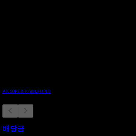
배당수익률
10.17%
배당
0.11
예정
배당락
30
SEP
Perpetual Implemented RI International Share
Portfolio
추정
AU60PER34588.FUND
배당금 지급
30
배당금
SEP
Perpetual Implemented RI International Share