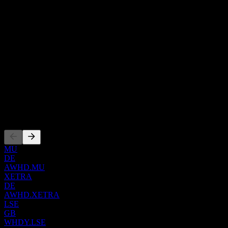
Show more...
CEO
국가
독일
ISIN
IE000LEIJUY9
WKN
000ETF360
상장
MU
DE
AWHD.MU
XETRA
DE
AWHD.XETRA
LSE
GB
WHDY.LSE