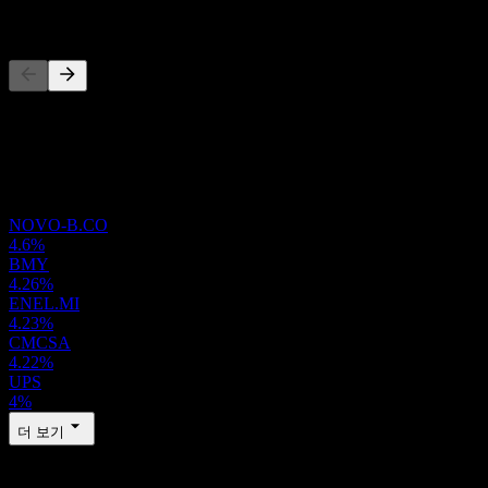
경쟁사
이 목록은 최근 시장 이벤트를 기반으로 한 분석입니다. 투자
권고가 아닙니다.
포트폴리오
NOVO-B.CO
4.6%
BMY
4.26%
ENEL.MI
4.23%
CMCSA
4.22%
UPS
4%
더 보기
정보