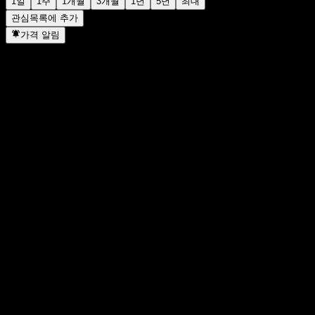
1일
1주
1개월
3개월
1년
5년
최대
관심목록에 추가
가격 알림
통계
일일 최고가
4.66
일일 최저가
4.64
52주 최고가
4.71
52주 최저
4.34
거래량
11,287
평균 거래량
-
시가총액
0
PER
-