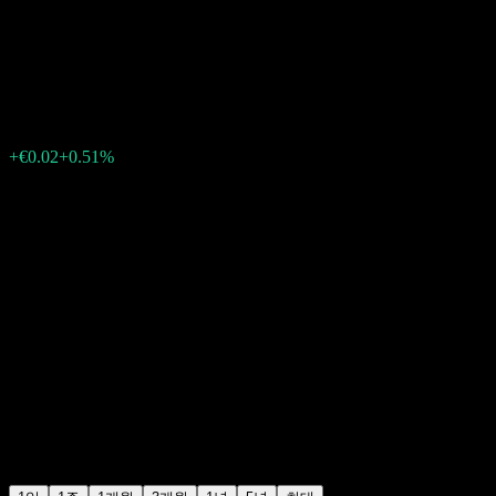
Dividend Yield UCITS Dist
€4.65
17
+€0.02
+0.51%
15:30 오늘