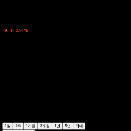
$40.50
19
-$0.37
-0.91%
Friday 20:00
+$0.00
+0%
Friday 20:01
장후 거래
1일
1주
1개월
3개월
1년
5년
최대