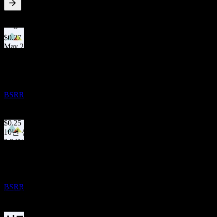
2.67
%
배당수익률
Aug 26
$0.27
May 26
배당락
$0.26
3
Feb 26
NOV
Sierra Bancorp
$0.26
Nov 25
추정
BSRR
$0.25
Aug 25
$0.25
10년 성장
8.24%
배당금 지급
5년 성장
13
4.27%
NOV
3년 성장
Sierra Bancorp
4.83%
추정
BSRR
1년 성장
6%