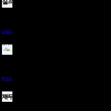
실적
배당락
26
Oct
예상
9
Q1 2025
FEB
27
Sierra Bancorp
추정
Q2 2025
BSRR
Q3 2025
Q4 2025
배당금 지급
17
FEB
27
Q1 2026
예상 EPS
Sierra Bancorp
0.908
추정
BSRR
실제 EPS
Q2 2026
해당 없음
다음
재무정보
배당락
0.65
25.43%
이익률
0.76
4