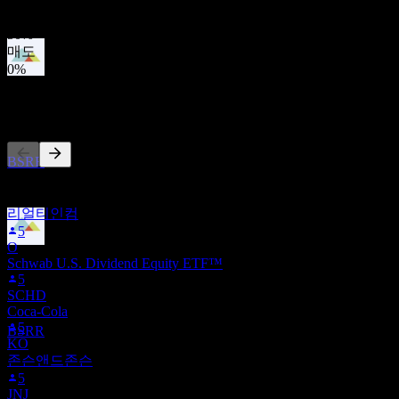
보유
50
%
매도
0
%
배당금 지급
10
다른 사람들이 팔로우
AUG
27
Sierra Bancorp
추정
BSRR
이 목록은 BSRR을(를) 팔로우하는 Stock Events 사용자들의 관
심목록을 기반으로 합니다. 투자 권고가 아닙니다.
리얼티인컴
5
O
배당락
Schwab U.S. Dividend Equity ETF™
3
5
NOV
27
SCHD
Sierra Bancorp
Coca-Cola
추정
5
BSRR
KO
존슨앤드존슨
5
JNJ