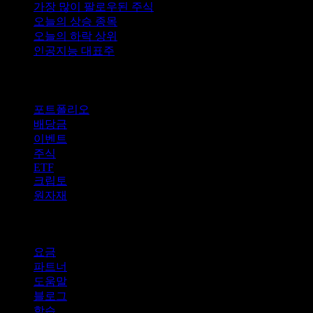
가장 많이 팔로우된 주식
오늘의 상승 종목
오늘의 하락 상위
인공지능 대표주
기능
포트폴리오
배당금
이벤트
주식
ETF
크립토
원자재
company
요금
파트너
도움말
블로그
학습