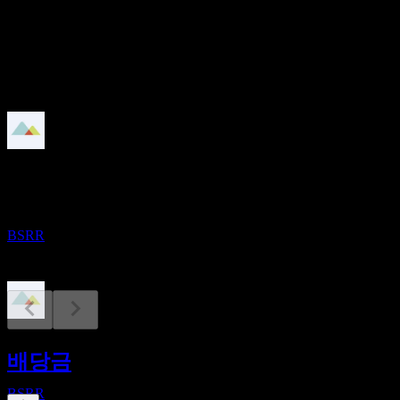
2.67%
배당
1.08
예정
배당금 지급
10
AUG
Sierra Bancorp
증가
BSRR
실적
26
배당금
OCT
Sierra Bancorp
BSRR