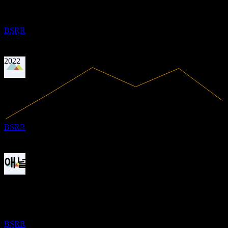
수익성 있음
0.86
MAY
27
0.97
Sierra Bancorp
2017
2018
추정
BSRR
2019
2020
2021
2022
배당금 지급
11
MAY
27
Sierra Bancorp
추정
BSRR
132.34M
매출
33.66M
순이익
애널리스트 평가
배당락
41.50
평균 목표가
3
최고 추정치는 44.00입니다.
AUG
27
최근 6개월 동안 2개의 평가 기준. 이는 투자 권고가 아닙니다.
Sierra Bancorp
매수
추정
BSRR
50
%