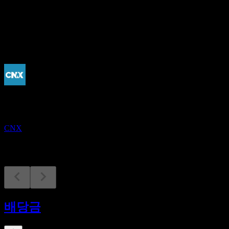
-
배당
-
예정
실적
22
OCT
CNX Resources Corp
CNX
배당금