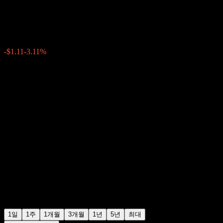
$34.54
73
-$1.11
-3.11%
Wednesday 20:00
+$0.00
+0%
Wednesday 22:30
장후 거래
1일
1주
1개월
3개월
1년
5년
최대