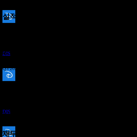
20%
실적
배당금 지급
12
Nov
예상
22
Q1 2025
JUL
27
월트 디즈니 컴퍼니 (Walt Disney Co))
추정
Q2 2025
DIS
Q3 2025
배당락
Q4 2025
15
DEC
27
Q1 2026
예상 EPS
월트 디즈니 컴퍼니 (Walt Disney Co))
1.673494
추정
DIS
실제 EPS
Q2 2026
해당 없음
다음
재무정보