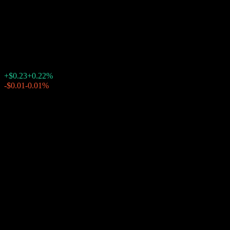
월트 디즈니 컴퍼니 (Walt
Disney Co))
$104.91
19473
+$0.23
+0.22%
Friday 20:03
-$0.01
-0.01%
Friday 23:57
장후 거래