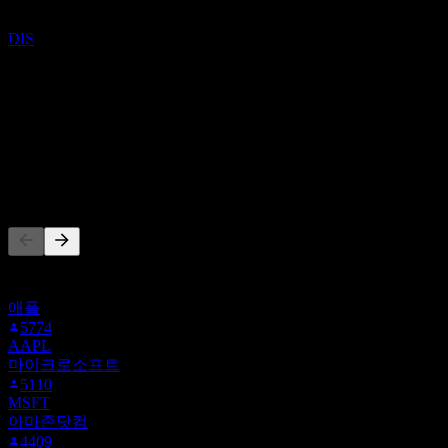
최근 6개월 동안 10개의 평가 기준. 이는 투자 권고가 아닙니
월트 디즈니 컴퍼니 (Walt Disney Co))
다.
추정
DIS
매수
100
%
보유
0
%
매도
0
%
다른 사람들이 팔로우
이 목록은 DIS을(를) 팔로우하는 Stock Events 사용자들의 관심
목록을 기반으로 합니다. 투자 권고가 아닙니다.
애플
5774
AAPL
마이크로소프트
5110
MSFT
아마존닷컴
4409