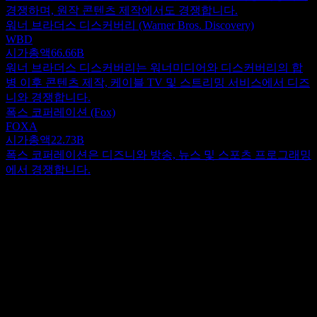
경쟁하며, 원작 콘텐츠 제작에서도 경쟁합니다.
워너 브라더스 디스커버리 (Warner Bros. Discovery)
WBD
시가총액
66.66B
워너 브라더스 디스커버리는 워너미디어와 디스커버리의 합
병 이후 콘텐츠 제작, 케이블 TV 및 스트리밍 서비스에서 디즈
니와 경쟁합니다.
폭스 코퍼레이션 (Fox)
FOXA
시가총액
22.73B
폭스 코퍼레이션은 디즈니와 방송, 뉴스 및 스포츠 프로그래밍
에서 경쟁합니다.
정보
다양한 자회사를 통해 전 세계적으로 운영되는 월트 디즈니 컴
퍼니 (Walt Disney Co)는 저명한 글로벌 엔터테인먼트 기업입
니다. 광범위한 사업 영역은 Disney Media and Entertainment
Show more...
Distribution과 Disney Parks, Experiences and Products라는 두 개
CEO
의 주요 부문으로 구성됩니다. 미디어 및 엔터테인먼트 부문에
Mr. Hugh F. Johnston
서 디즈니는 영화와 TV 시리즈를 개발하고 배급하는 데 적극