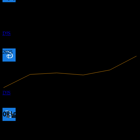
배당금 지급
1.05
13.14%
이익률
14
1.38
JAN
28
수익성 있음
1.72
월트 디즈니 컴퍼니 (Walt Disney Co))
2.06
2020
2021
추정
DIS
2022
2023
2024
2025
배당락
30
JUN
28
월트 디즈니 컴퍼니 (Walt Disney Co))
추정
DIS
94.43B
매출
12.4B
순이익
애널리스트 평가
배당금 지급
125.20
평균 목표가
21
최고 추정치는 140.00입니다.
JUL
28