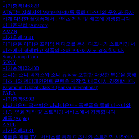
시가총액
146.82B
AT&T는 자회사인 WarnerMedia를 통해 디즈니의 운영과 유사
하게 다양한 플랫폼에서 콘텐츠 제작 및 배포에 경쟁합니다.
아마존닷컴 (Amazon)
AMZN
시가총액
2.64T
아마존은 아마존 프라임 비디오를 통해 디즈니와 스트리밍 서
비스에서 경쟁하고 상품의 소매 판매에서도 경쟁합니다.
Sony Group Corp
SONY
시가총액
122.43B
소니는 소니 픽처스와 소니 뮤직을 포함한 다양한 부문을 통해
디즈니와 엔터테인먼트 콘텐츠 제작 및 배급에서 경쟁합니다.
Paramount Global Class B (Banzai International)
PARA
시가총액
6.99B
파라마운트 글로벌은 파라마운트+ 플랫폼을 통해 디즈니와
방송, 영화 제작 및 스트리밍 서비스에서 경쟁합니다.
애플 (Apple)
AAPL
시가총액
4.63T
애플은 애플 TV+ 서비스를 통해 디즈니와 스트리밍 시장에서