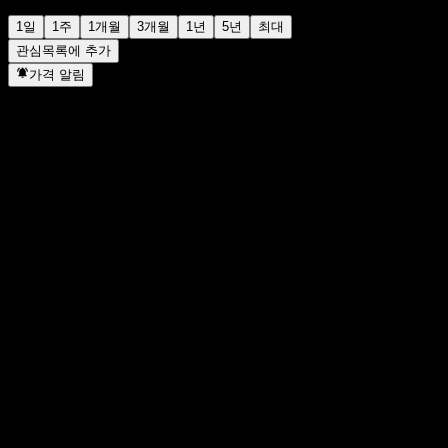
1일
1주
1개월
3개월
1년
5년
최대
관심목록에 추가
가격 알림
통계
일일 최고가
105.25
일일 최저가
103.71
52주 최고가
119.78
52주 최저
92.19
거래량
9,152,773
평균 거래량
10,250,630
시가총액
182.18B
PER