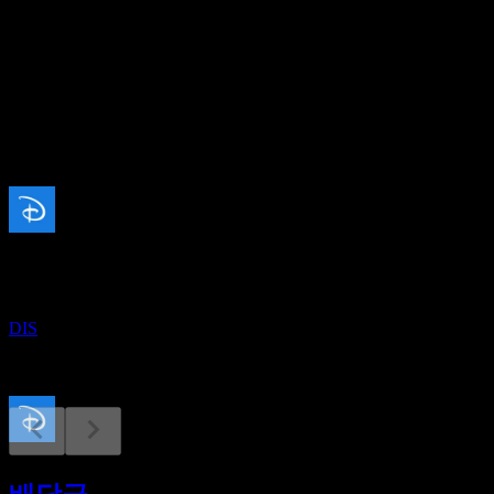
15.3
배당수익률
1.43%
배당
1.5
예정
실적
12
NOV
월트 디즈니 컴퍼니 (Walt Disney Co))
DIS
배당락
15