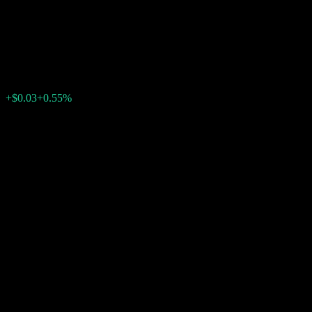
Fund)
$5.24
303
+$0.03
+0.55%
Thursday 19:59
+$0.00
+0%
Thursday 22:30
장후 거래